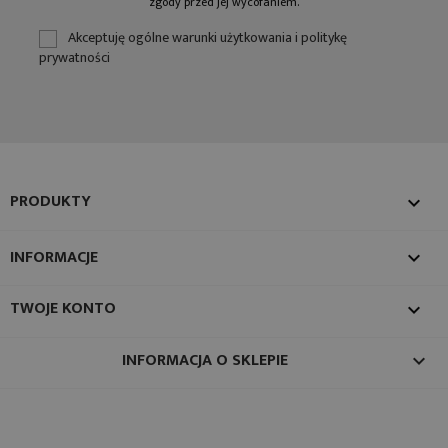
zgody przed jej wycofaniem.
Akceptuję ogólne warunki użytkowania i politykę
prywatności
PRODUKTY

INFORMACJE

TWOJE KONTO

INFORMACJA O SKLEPIE
keyboard_arrow_down