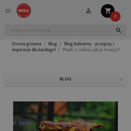


shopping_cart
0
search
Strona główna
Blog
Blog kulinarny - przepisy i
inspiracje dla każdego!
Placki z cukinii: jak je smażyć?
BLOG