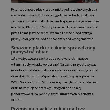
Pyszne, domowe
placki z cukinii
, to jedno z ulubionych dań
w w wielu domach. Dobrze przygotowane, będą smakować
zarówno dorosłym, jak i dzieciom. Najlepiej robić je w sezonie
na cukinię. Dlaczego? Młodej cukinii nie trzeba nawet obierać,
przez to ma jeszcze więcej witamin i nasze placki zyskają
piękny kolor. Jednak i poza sezonem placki wyjdą smaczne.
Smażone placki z cukinii: sprawdzony
pomysł na obiad
Jak smażyć placki z cukinii
, aby zachowały jak najwięcej
witamin i były wyjątkowo pyszne? Należy je przygotowywać
na dobrych patelniach, które nie wymagają od nas użycia zbyt
dużej ilości tłuszczu. Wspaniale sprawdzi się tutaj
patelnia
WOLL Saphire 20 cm
. Można na niej nie tylko smażyć, ale też i
dusić najróżniejsze potrawy. Przygotujecie na niej
jednorazowo dużą ilość pysznych
smażonych placków z
cukinii
.
Przepis na placki z cukinii na trzy