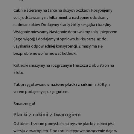
Cukinie ścieramy na tarce na dużych oczkach. Posypujemy
solą, odstawiamy na kilka minut, a następnie odciskamy
nadmiar soków. Dodajemy starty żółty ser, jajka i bazylię.
Wstępnie mieszamy. Następnie doprawiamy solą i pieprzem
(jego więcej) i dodajemy stopniowo bułkę tartą, aż do
uzyskania odpowiedniej konsystencji. Z masy ma się
bezproblemowo formować kotleciki.
Kotleciki smażymy na rozgrzanym tłuszczu z obu stron na
złoto.
Tak przygotowane
smażone placki z cukinii
z żółtym
serem podajemy np. z jogurtem.
Smacznego!
Placki z cukinii z twarogiem
Ostatnim, trzecim pomysłem na pyszne placki z cukinii jest
wersja z twarogiem. Z pozoru nietypowe połączenie daje w