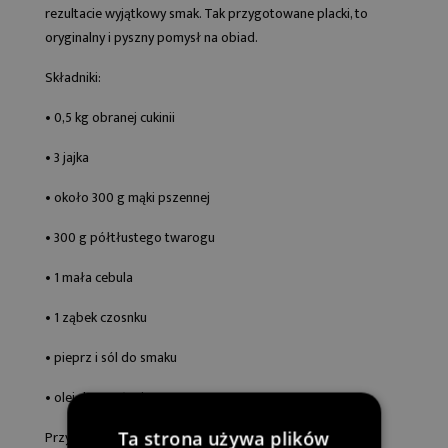
rezultacie wyjątkowy smak. Tak przygotowane placki, to
oryginalny i pyszny pomysł na obiad.
Składniki:
• 0,5 kg obranej cukinii
• 3 jajka
• około 300 g mąki pszennej
• 300 g półtłustego twarogu
• 1 mała cebula
• 1 ząbek czosnku
• pieprz i sól do smaku
• olej do smażenia
Ta strona używa plików
Przygotowanie: