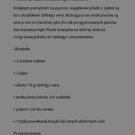
Kolejnym pomysłem na pyszne i wyjątkowe placki z cukinii są
te z dodatkiem żółtego sera. Wzbogaca on smak placów, są
one przez to bardziej syte. Do tak przygotowanych placów
nie używamy mąki. Placki smażymy na dobrej, dobrze
rozgrzanej patelni do ładnego zarumienienia.
Składniki:
• 2 średnie cukinie
• 2 jajka
• około 70 g żółtego sera
• bułka tarta (około 3/4 szklanki)
• pieprz i sól do smaku
• 1 łyżka posiekanej bazylii lub innych ulubionych ziół
Przygotowanie: