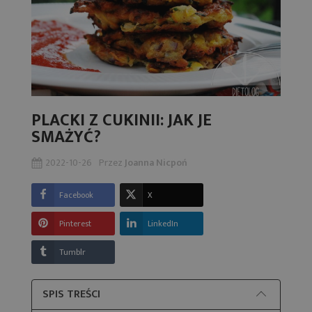
PLACKI Z CUKINII: JAK JE
SMAŻYĆ?
2022-10-26
Przez
Joanna Nicpoń
Facebook
X
Pinterest
LinkedIn
Tumblr
SPIS TREŚCI