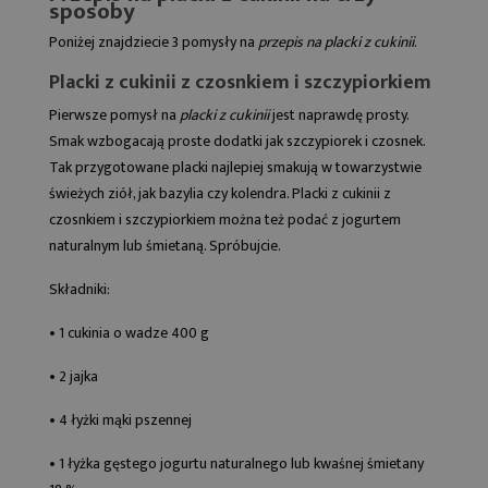
sposoby
Poniżej znajdziecie 3 pomysły na
przepis na placki z cukinii
.
Placki z cukinii z czosnkiem i szczypiorkiem
Pierwsze pomysł na
placki z cukinii
jest naprawdę prosty.
Smak wzbogacają proste dodatki jak szczypiorek i czosnek.
Tak przygotowane placki najlepiej smakują w towarzystwie
świeżych ziół, jak bazylia czy kolendra. Placki z cukinii z
czosnkiem i szczypiorkiem można też podać z jogurtem
naturalnym lub śmietaną. Spróbujcie.
Składniki:
• 1 cukinia o wadze 400 g
• 2 jajka
• 4 łyżki mąki pszennej
• 1 łyżka gęstego jogurtu naturalnego lub kwaśnej śmietany