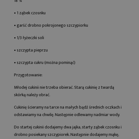
18 %
• 1 ząbek czosnku
• garść drobno pokrojonego szczypiorku
• 1/3 łyżeczki soli
• szczypta pieprzu
• szczypta cukru (można pominąć)
Przygotowanie:
Młodej cukinii nie trzeba obierać. Starą cukinię z twardą
skórką należy obrać.
Cukinię ścieramy na tarce na małych bądź średnich oczkach i
odstawiamy na chwilę. Następnie odlewamy nadmiar wody.
Do startej cukinii dodajemy dwa jajka, starty ząbek czosnku i
drobno posiekany szczypiorek. Następnie dodajemy mąkę,