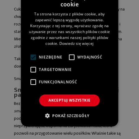
cookie
Cukinię ścieramy na tarce na grubych oczkach. Odstawiamy na
Ta strona korzysta z plików cookie, aby
chwilę, a następnie odciskamy nadmiar soków. Dodajemy
zapewnić lepszą wygodę użytkowania.
rozdrobniony widelcem twaróg, drobno pokrojoną cebulę i
Korzystając z tej strony, wyrażasz zgodę na
starty na tarce czosnek. Doprawiamy całość solą i pieprzem.
używanie przez nas wszystkich plików cookie
zgodnie z warunkami naszej polityki plików
Mieszamy składniki. Smażymy małe placuszki z obu stron na
cookie.
Dowiedz się więcej
złoto.
NIEZBĘDNE
WYDAJNOŚĆ
Tak przygotowane
placki z cukinii
możemy podać z
dowolnym sosem.
TARGETOWANIE
Smacznego!
FUNKCJONALNOŚĆ
Smażenie placków z cukinii na dobrej
patelni: dlaczego warto?
AKCEPTUJ WSZYSTKIE
Bez względu na to, jakie danie przygotowujemy, czy to
smażone placki z cukinii
, dobra patelnia do smażenia to
POKAŻ SZCZEGÓŁY
podstawa. Najważniejsze, aby była to
patelnia
nieprzywierająca
, odporna na zarysowania i taka, która
pozwoli na przygotowanie wielu posiłków. Właśnie takie są