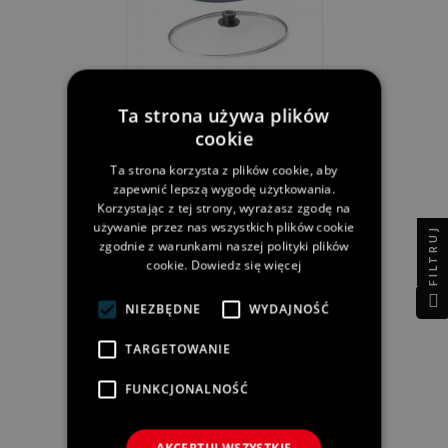
Brytfanna WOLL
Diamond 31 X 26 Cm
Ta strona używa plików
749,00 zł
cookie
Cena:
Ta strona korzysta z plików cookie, aby
zapewnić lepszą wygodę użytkowania.
Korzystając z tej strony, wyrażasz zgodę na
używanie przez nas wszystkich plików cookie
FILTRUJ
zgodnie z warunkami naszej polityki plików
cookie.
Dowiedz się więcej
NIEZBĘDNE
WYDAJNOŚĆ
TARGETOWANIE
FUNKCJONALNOŚĆ
Garnek WOLL Diamond
Kwadratowy 22 X 22 Cm