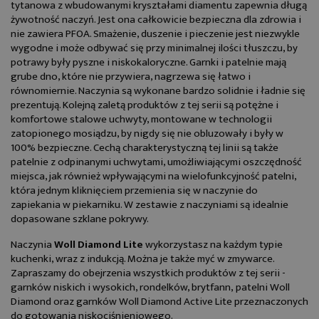
tytanowa z wbudowanymi kryształami diamentu zapewnia długą
żywotność naczyń. Jest ona całkowicie bezpieczna dla zdrowia i
nie zawiera PFOA. Smażenie, duszenie i pieczenie jest niezwykle
wygodne i może odbywać się przy minimalnej ilości tłuszczu, by
potrawy były pyszne i niskokaloryczne. Garnki i patelnie mają
grube dno, które nie przywiera, nagrzewa się łatwo i
równomiernie. Naczynia są wykonane bardzo solidnie i ładnie się
prezentują. Kolejną zaletą produktów z tej serii są potężne i
komfortowe stalowe uchwyty, montowane w technologii
zatopionego mosiądzu, by nigdy się nie obluzowały i były w
100% bezpieczne. Cechą charakterystyczną tej linii są także
patelnie z odpinanymi uchwytami, umożliwiającymi oszczędność
miejsca, jak również wpływającymi na wielofunkcyjność patelni,
która jednym kliknięciem przemienia się w naczynie do
zapiekania w piekarniku. W zestawie z naczyniami są idealnie
dopasowane szklane pokrywy.
Naczynia
Woll Diamond Lite
wykorzystasz na każdym typie
kuchenki, wraz z indukcją. Można je także myć w zmywarce.
Zapraszamy do obejrzenia wszystkich produktów z tej serii -
garnków niskich i wysokich, rondelków, brytfann,
patelni Woll
Diamond
oraz
garnków Woll Diamond Active Lite
przeznaczonych
do gotowania niskociśnieniowego.