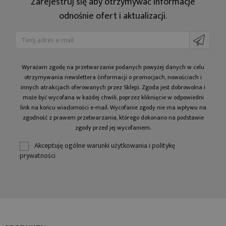
Zarejestruj się aby otrzymywać informacje
odnośnie ofert i aktualizacji.
Wyrażam zgodę na prze­twa­rza­nie po­da­nych powyżej danych w celu
otrzy­my­wa­nia newslettera (informacji o promocjach, nowościach i
innych atrakcjach oferowanych przez Sklep). Zgoda jest dobrowolna i
może być wycofana w każdej chwili, poprzez kliknięcie w odpowiedni
link na końcu wiadomości e-mail. Wycofanie zgody nie ma wpływu na
zgodność z prawem przetwarzania, którego dokonano na podstawie
zgody przed jej wycofaniem.
Akceptuję ogólne warunki użytkowania i politykę
prywatności