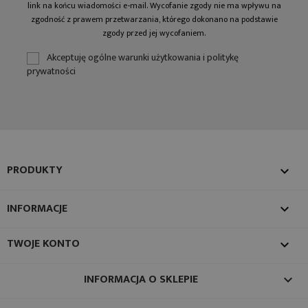
link na końcu wiadomości e-mail. Wycofanie zgody nie ma wpływu na
zgodność z prawem przetwarzania, którego dokonano na podstawie
zgody przed jej wycofaniem.
Akceptuję ogólne warunki użytkowania i politykę
prywatności
PRODUKTY

INFORMACJE

TWOJE KONTO

INFORMACJA O SKLEPIE
keyboard_arrow_down