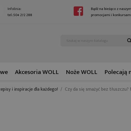
Infolinia:
Bądź na bieżąco z naszym
tel.:504 272 288
promocjami i konkursami
sear
owe
Akcesoria WOLL
Noże WOLL
Polecają 
zepisy i inspiracje dla każdego!
Czy da się smażyć bez tłuszczu?