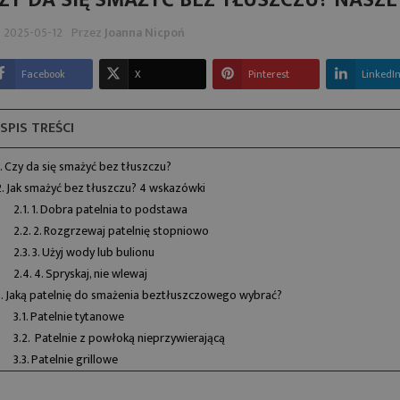
ZY DA SIĘ SMAŻYĆ BEZ TŁUSZCZU? NASZ
2025-05-12
Przez
Joanna Nicpoń
Facebook
X
Pinterest
LinkedI
SPIS TREŚCI
ST TYTAN I
RODZAJE NOŻY
O TO IDEALNY
KUCHENNYCH I ICH
1. Czy da się smażyć bez tłuszczu?
Ł NA TWOJĄ
ZASTOSOWANIE
2. Jak smażyć bez tłuszczu? 4 wskazówki
TELNIĘ?
Dobrze dobrane noże kuchenne
2.1. 1. Dobra patelnia to podstawa
ym jest tytan i
ułatwiają codzienne gotowanie i
2.2. 2. Rozgrzewaj patelnię stopniowo
atelnie z powłoką
precyzyjne przygotowywanie
2.3. 3. Użyj wody lub bulionu
ą cenione za trwałość,
składników. Sprawdź...
2.4. 4. Spryskaj, nie wlewaj
z komfort...
3. Jaką patelnię do smażenia beztłuszczowego wybrać?
Czytaj więcej
3.1. Patelnie tytanowe
Czytaj więcej
3.2. Patelnie z powłoką nieprzywierającą
3.3. Patelnie grillowe
4. Sposoby na smażenie bez tłuszczu – czyli jak sobie ułatwić życie w kuchni