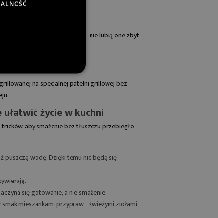
NALNOŚĆ
tłuszczu, ale trzeba uważać — nie lubią one zbyt
grillowanej na specjalnej
patelni grillowej
bez
eju.
 ułatwić życie w kuchni
h tricków, aby smażenie bez tłuszczu przebiegło
 aż puszczą wodę. Dzięki temu nie będą się
zywierają.
 zaczyna się gotowanie, a nie smażenie.
ć smak mieszankami przypraw - świeżymi ziołami,