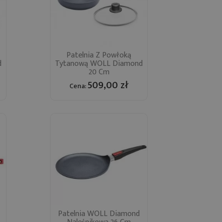
Patelnia Z Powłoką
Szybki podgląd
d
Tytanową WOLL Diamond

20 Cm
509,00 zł
Cena:
Patelnia WOLL Diamond
Szybki podgląd
