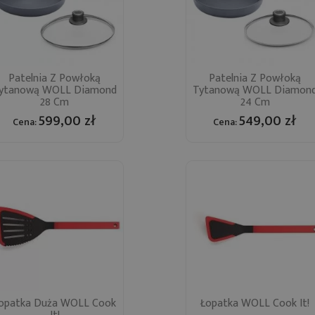
Patelnia Z Powłoką
Patelnia Z Powłoką
Szybki podgląd
Szybki podgląd
ytanową WOLL Diamond

Tytanową WOLL Diamon

28 Cm
24 Cm
599,00 zł
549,00 zł
Cena:
Cena:
opatka Duża WOLL Cook
Łopatka WOLL Cook It!
Szybki podgląd
Szybki podgląd

