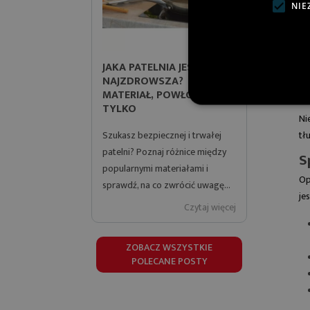
NIE
To
JAKA PATELNIA JEST
CZYM JE
wy
NAJZDROWSZA?
DLACZEG
MATERIAŁ, POWŁOKA I NIE
MATERIA
TYLKO
NOWĄ PA
Ni
Szukasz bezpiecznej i trwałej
Sprawdź, cz
tł
patelni? Poznaj różnice między
dlaczego p
S
popularnymi materiałami i
tytanową s
Op
sprawdź, na co zwrócić uwagę...
wygodę ora
je
Czytaj więcej
ZOBACZ WSZYSTKIE
POLECANE POSTY