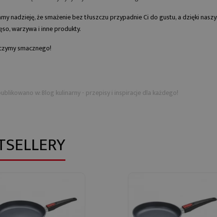
my nadzieję, że smażenie bez tłuszczu przypadnie Ci do gustu, a dzięki n
ęso, warzywa i inne produkty.
czymy smacznego!
ublikowano w:
Blog kulinarny - przepisy i inspiracje dla każdego!
TSELLERY