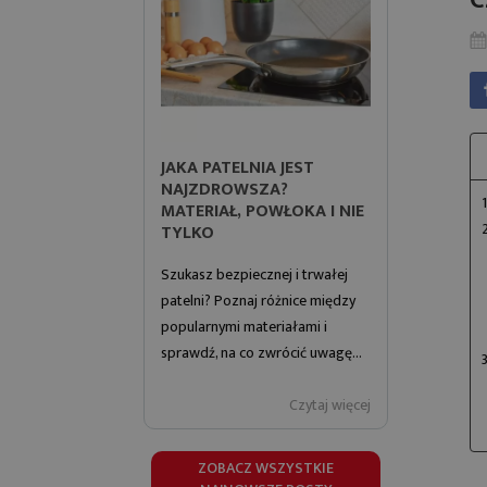
C
JAKA PATELNIA JEST
CZYM JE
NAJZDROWSZA?
DLACZEG
MATERIAŁ, POWŁOKA I NIE
MATERIA
TYLKO
NOWĄ PA
Szukasz bezpiecznej i trwałej
Sprawdź, cz
patelni? Poznaj różnice między
dlaczego p
popularnymi materiałami i
tytanową s
sprawdź, na co zwrócić uwagę...
wygodę ora
Czytaj więcej
ZOBACZ WSZYSTKIE