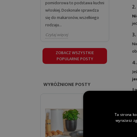
pomidorowa to podstawa kuchni
naszych ul
2
włoskiej. Doskonale sprawdza
sezonowych
Ni
się do makaronów, wszelkiego
to synonim 
je
rodzaju...
Czytaj więc
3
Czytaj więcej
Ni
ob
ZOBACZ WSZYSTKIE
POPULARNE POSTY
4.
Je
je
WYRÓŻNIONE POSTY
J
To
wy
Ta strona ko
wyrażasz zg
Ba
na