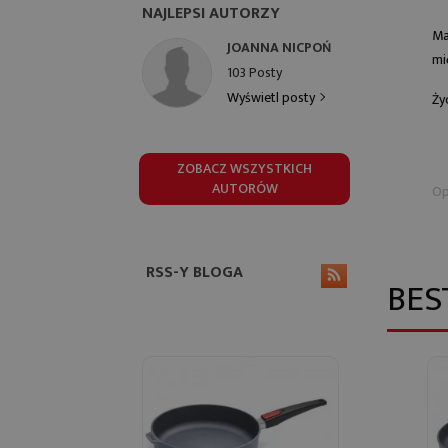
NAJLEPSI AUTORZY
Ma
JOANNA NICPOŃ
mi
103 Posty
Wyświetl posty
Ży
ZOBACZ WSZYSTKICH
AUTORÓW
Op
RSS-Y BLOGA
BES