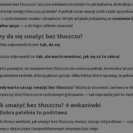
ażenie bez tłuszczu? Jeszcze niedawno brzmiało to jak kulinarna abstrakcja. P
sła lub innego tłuszczu, prawda? A jednak coraz więcej osób szuka sposobó
e z zachowaniem smaku i chrupkości. W tym artykule pokażemy, że
smażenie b
alna opcja
— a do tego całkiem smaczna!
zy da się smażyć bez tłuszczu?
ótka odpowiedź brzmi:
tak, da się
.
uższa odpowiedź to:
tak, ale warto wiedzieć, jak się za to zabrać
.
rto pamiętać, że smażenie bez tłuszczu nie oznacza jednak, że możesz wrzucić
powiednie techniki, dobrej jakości sprzęt i kilka trików, które sprawią, że jedze
edy warto zacząć smażyć bez tłuszczu
? Można je stosować zarówno w diec
raniczyć ilość tłuszczu w codziennym gotowaniu — tak naprawdę jest to świ
ak smażyć bez tłuszczu? 4 wskazówki
 NA SZPARAGI
SMAŻONE ZIEMNIAKI - JAK
Z PATELNI. 3
JE PRZYGOTOWAĆ? 2
. Dobra patelnia to podstawa
Y
PRZEPISY
śli chcesz wiedzieć, jak smażyć bez tłuszczu, musisz zacząć od podstaw — czy
czas na jedno z
Jak przygotować smażone
wy o skutecznym i bezproblemowym smażeniu bez oleju.