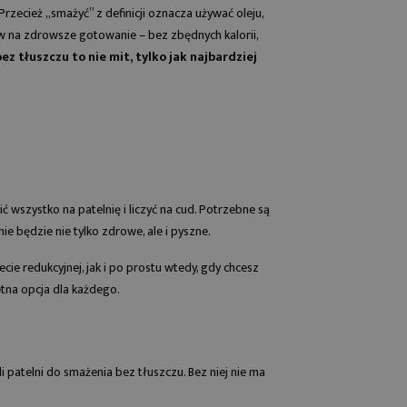
rzecież „smażyć” z definicji oznacza używać oleju,
w na zdrowsze gotowanie – bez zbędnych kalorii,
ez tłuszczu to nie mit, tylko jak najbardziej
 wszystko na patelnię i liczyć na cud. Potrzebne są
nie będzie nie tylko zdrowe, ale i pyszne.
ie redukcyjnej, jak i po prostu wtedy, gdy chcesz
etna opcja dla każdego.
li
patelni do smażenia bez tłuszczu
. Bez niej nie ma