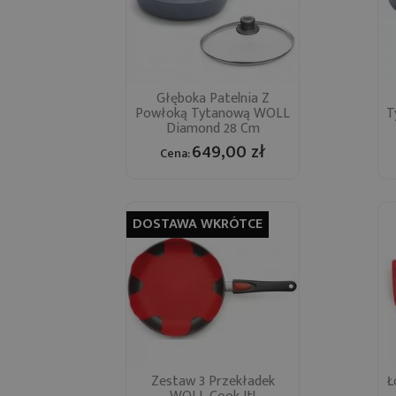
Głęboka Patelnia Z
Szybki podgląd
Powłoką Tytanową WOLL

T
Diamond 28 Cm
649,00 zł
Cena:
DOSTAWA WKRÓTCE
Zestaw 3 Przekładek
Ł
Szybki podgląd
