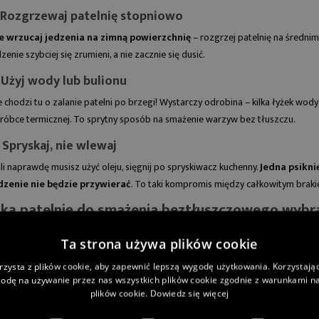
ubionych warzyw
ziemniaki, aby były smaczne i
. Rozgrzewaj patelnię stopniowo
 - szparagi! Dla nas
małokaloryczne?
e wrzucaj jedzenia na zimną powierzchnię
– rozgrzej patelnię na średnim
wiosennej kuchni,...
Przygotowaliśmy dwa przepisy
dzenie szybciej się zrumieni, a nie zacznie się dusić.
— klasyczny oraz...
ej
. Użyj wody lub bulionu
Czytaj więcej
e chodzi tu o zalanie patelni po brzegi! Wystarczy odrobina – kilka łyżek wod
róbce termicznej. To sprytny sposób na smażenie warzyw bez tłuszczu.
 Spryskaj, nie wlewaj
śli naprawdę musisz użyć oleju, sięgnij po spryskiwacz kuchenny.
Jedna psiknię
dzenie nie będzie przywierać
. To taki kompromis między całkowitym brak
aką patelnię do smażenia beztłuszczowego wybr
 pytanie pada bardzo często i słusznie – bo od patelni zależy naprawdę wiele,
Ta strona używa plików cookie
brać? Poniżej przedstawimy
top 3 patelnie, które sprawdzą się najlepie
rzysta z plików cookie, aby zapewnić lepszą wygodę użytkowania. Korzystając 
Patelnie tytanowe
odę na używanie przez nas wszystkich plików cookie zgodnie z warunkami nas
plików cookie.
Dowiedz się więcej
rdziej wytrzymałe niż teflon, a nadal umożliwiają smażenie bez tłuszczu.
Patel
tłuszczania, nawet przy smażeniu mięsa.