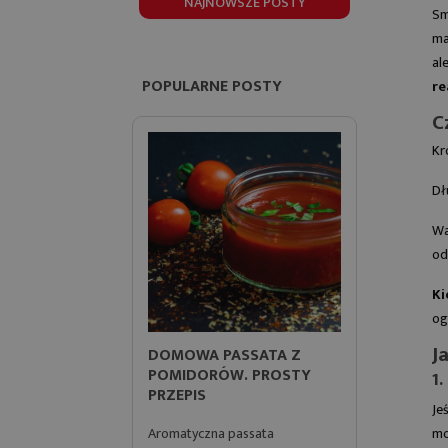
NAJNOWSZE POSTY
Sm
ma
al
POPULARNE POSTY
re
C
Kr
Dł
Wa
od
Ki
og
J
DOMOWA PASSATA Z
PRZEPIS
POMIDORÓW. PROSTY
ZIELONE 
1
PRZEPIS
POMYSŁ
Je
Aromatyczna passata
Zbliża się 
mo