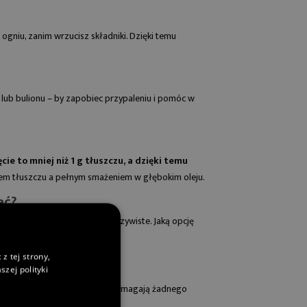
 ogniu, zanim wrzucisz składniki. Dzięki temu
y lub bulionu – by zapobiec przypaleniu i pomóc w
cie to mniej niż 1 g tłuszczu, a dzięki temu
iem tłuszczu a pełnym smażeniem w głębokim oleju.
ać?
 choć może to nie być takie oczywiste. Jaką opcję
j do smażenia bez tłuszczu
.
z tej strony,
zej polityki
nie tytanowe
zazwyczaj nie wymagają żadnego