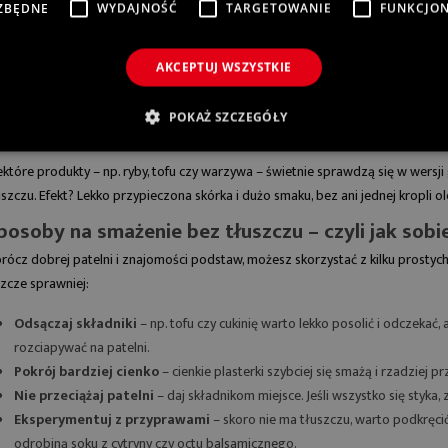
ZBĘDNE
WYDAJNOŚĆ
TARGETOWANIE
FUNKCJO
Patelnie z powłoką nieprzywierającą
AKCEPTUJ WSZYSTKIE
 najpopularniejszy wybór.
Patelnie nieprzywierające
umożliwiają smażenie bez 
ST TYTAN I
RODZAJE NOŻY
sokich temperatur i metalowych narzędzi kuchennych.
O TO IDEALNY
KUCHENNYCH I ICH
POKAŻ SZCZEGÓŁY
Patelnie grillowe
Ł NA TWOJĄ
ZASTOSOWANIE
TELNIĘ?
ektóre produkty – np. ryby, tofu czy warzywa – świetnie sprawdzą się w wersji 
Dobrze dobrane noże kuchenne
ym jest tytan i
uszczu. Efekt? Lekko przypieczona skórka i dużo smaku, bez ani jednej kropli ol
ułatwiają codzienne gotowanie i
atelnie z powłoką
precyzyjne przygotowywanie
posoby na smażenie bez tłuszczu – czyli jak sobie
ą cenione za trwałość,
składników. Sprawdź...
rócz dobrej patelni i znajomości podstaw, możesz skorzystać z kilku prostyc
z komfort...
Czytaj więcej
szcze sprawniej:
Czytaj więcej
Odsączaj składniki
– np. tofu czy cukinię warto lekko posolić i odczekać,
rozciapywać na patelni.
Pokrój bardziej cienko
– cienkie plasterki szybciej się smażą i rzadziej pr
Nie przeciążaj patelni
– daj składnikom miejsce. Jeśli wszystko się styka,
Eksperymentuj z przyprawami
– skoro nie ma tłuszczu, warto podkręci
odrobiną soku z cytryny czy octu balsamicznego.