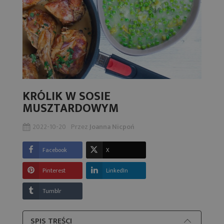
KRÓLIK W SOSIE
MUSZTARDOWYM
2022-10-20
Przez
Joanna Nicpoń
Facebook
X
Pinterest
LinkedIn
Tumblr
SPIS TREŚCI