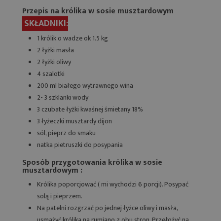
Przepis na królika w sosie musztardowym
SKŁADNIKI:
1 królik o wadze ok 1.5 kg
2 łyżki masła
2 łyżki oliwy
4 szalotki
200 ml białego wytrawnego wina
2- 3 szklanki wody
3 czubate łyżki kwaśnej śmietany 18%
3 łyżeczki musztardy dijon
sól, pieprz do smaku
natka pietruszki do posypania
Sposób przygotowania królika w sosie
musztardowym :
Królika poporcjować ( mi wychodzi 6 porcji). Posypać
solą i pieprzem.
Na patelni rozgrzać po jednej łyżce oliwy i masła,
usmażyć królika na rumiano z obu stron. Przełożyć na