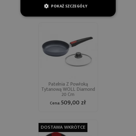
549,00 zł
Cena:
POKAŻ SZCZEGÓŁY
Patelnia Z Powłoką
Tytanową WOLL Diamond
20 Cm
509,00 zł
Cena:
DOSTAWA WKRÓTCE