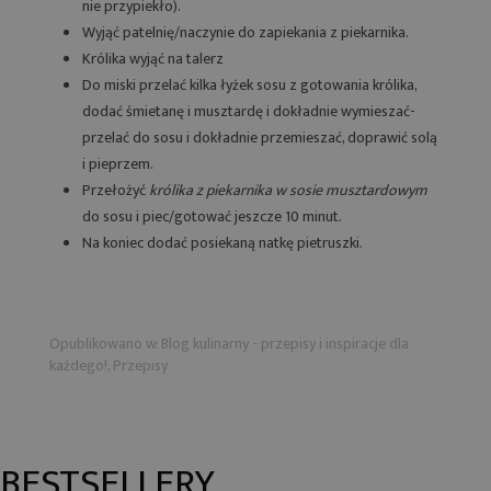
nie przypiekło).
Wyjąć patelnię/naczynie do zapiekania z piekarnika.
Królika wyjąć na talerz
Do miski przelać kilka łyżek sosu z gotowania królika,
dodać śmietanę i musztardę i dokładnie wymieszać-
przelać do sosu i dokładnie przemieszać, doprawić solą
i pieprzem.
Przełożyć
królika z piekarnika w sosie musztardowym
do sosu i piec/gotować jeszcze 10 minut.
Na koniec dodać posiekaną natkę pietruszki.
Opublikowano w:
Blog kulinarny - przepisy i inspiracje dla
każdego!
,
Przepisy
BESTSELLERY