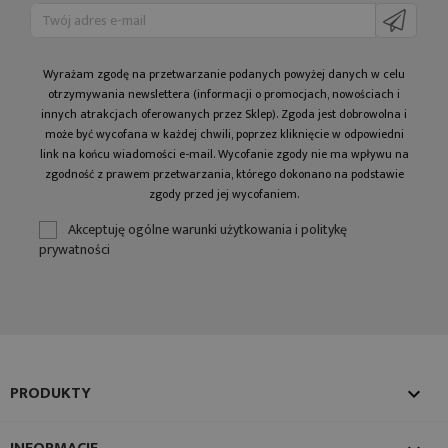
Wyrażam zgodę na prze­twa­rza­nie po­da­nych powyżej danych w celu
otrzy­my­wa­nia newslettera (informacji o promocjach, nowościach i
innych atrakcjach oferowanych przez Sklep). Zgoda jest dobrowolna i
może być wycofana w każdej chwili, poprzez kliknięcie w odpowiedni
link na końcu wiadomości e-mail. Wycofanie zgody nie ma wpływu na
zgodność z prawem przetwarzania, którego dokonano na podstawie
zgody przed jej wycofaniem.
Akceptuję ogólne warunki użytkowania i politykę
prywatności
PRODUKTY
