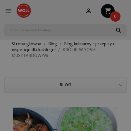


shopping_cart
0
search
Strona główna
Blog
Blog kulinarny - przepisy i
inspiracje dla każdego!
KRÓLIK W SOSIE
MUSZTARDOWYM
BLOG