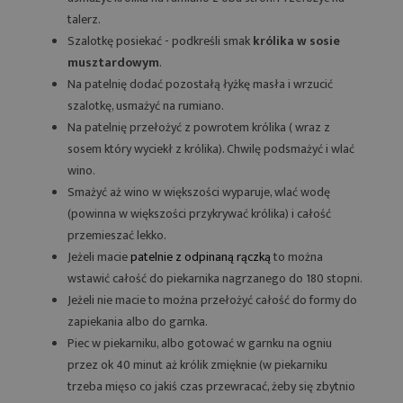
talerz.
Szalotkę posiekać - podkreśli smak
królika w sosie
musztardowym
.
Na patelnię dodać pozostałą łyżkę masła i wrzucić
szalotkę, usmażyć na rumiano.
Na patelnię przełożyć z powrotem królika ( wraz z
sosem który wyciekł z królika). Chwilę podsmażyć i wlać
wino.
Smażyć aż wino w większości wyparuje, wlać wodę
(powinna w większości przykrywać królika) i całość
przemieszać lekko.
Jeżeli macie
patelnie z odpinaną rączką
to można
wstawić całość do piekarnika nagrzanego do 180 stopni.
Jeżeli nie macie to można przełożyć całość do formy do
zapiekania albo do garnka.
Piec w piekarniku, albo gotować w garnku na ogniu
przez ok 40 minut aż królik zmięknie (w piekarniku
trzeba mięso co jakiś czas przewracać, żeby się zbytnio