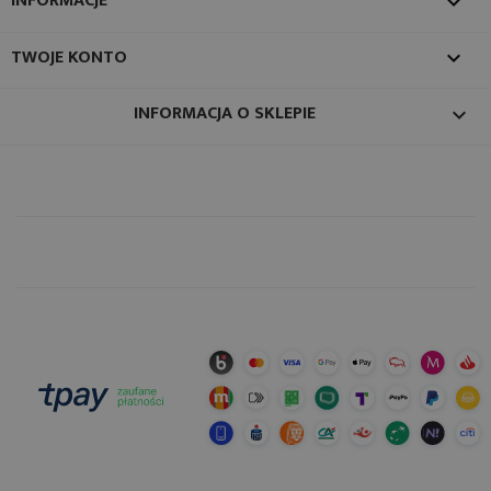
INFORMACJE

TWOJE KONTO

INFORMACJA O SKLEPIE
keyboard_arrow_down