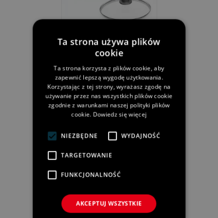
Patelnia Z Powłoką
Ta strona używa plików
Tytanową WOLL Diamond
cookie
28 Cm
599,00 zł
Ta strona korzysta z plików cookie, aby
Cena:
zapewnić lepszą wygodę użytkowania.
Korzystając z tej strony, wyrażasz zgodę na
używanie przez nas wszystkich plików cookie
zgodnie z warunkami naszej polityki plików
cookie.
Dowiedz się więcej
NIEZBĘDNE
WYDAJNOŚĆ
TARGETOWANIE
FUNKCJONALNOŚĆ
Patelnia Z Powłoką
Tytanową WOLL Diamond
AKCEPTUJ WSZYSTKIE
24 Cm