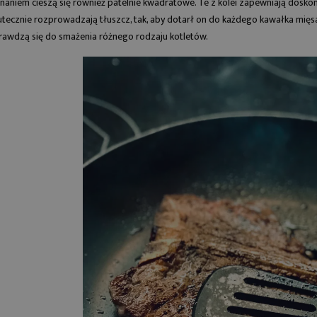
naniem cieszą się również
patelnie kwadratowe
. Te z kolei zapewniają dosko
utecznie rozprowadzają tłuszcz, tak, aby dotarł on do każdego kawałka mięsa
rawdzą się do smażenia różnego rodzaju kotletów.