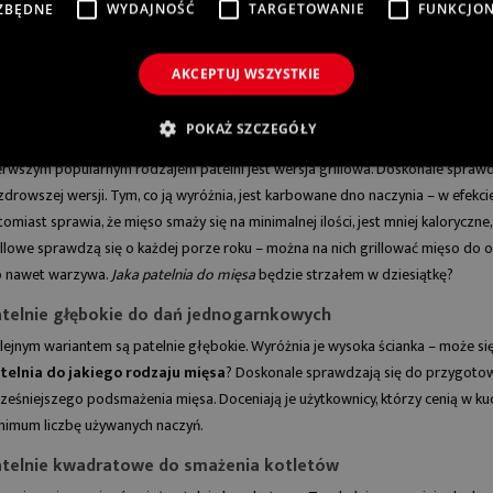
ZBĘDNE
WYDAJNOŚĆ
TARGETOWANIE
FUNKCJO
AKCEPTUJ WSZYSTKIE
ST TYTAN I
RODZAJE NOŻY
O TO IDEALNY
KUCHENNYCH I ICH
POKAŻ SZCZEGÓŁY
ka patelnia do mięsa będzie najlepszym rozwiązaniem?
Ł NA TWOJĄ
ZASTOSOWANIE
erwszym popularnym rodzajem patelni jest wersja grillowa. Doskonale spra
TELNIĘ?
Dobrze dobrane noże kuchenne
zdrowszej wersji. Tym, co ją wyróżnia, jest karbowane dno naczynia – w efekc
ym jest tytan i
ułatwiają codzienne gotowanie i
tomiast sprawia, że mięso smaży się na minimalnej ilości, jest mniej kalorycz
atelnie z powłoką
precyzyjne przygotowywanie
illowe
sprawdzą się o każdej porze roku – można na nich grillować mięso do 
ą cenione za trwałość,
składników. Sprawdź...
b nawet warzywa.
Jaka patelnia do mięsa
będzie strzałem w dziesiątkę?
z komfort...
Czytaj więcej
telnie głębokie do dań jednogarnkowych
Czytaj więcej
lejnym wariantem są
patelnie
głębokie. Wyróżnia je wysoka ścianka – może s
telnia do jakiego rodzaju mięsa
? Doskonale sprawdzają się do przygoto
ześniejszego podsmażenia mięsa. Doceniają je użytkownicy, którzy cenią w ku
nimum liczbę używanych naczyń.
atelnie kwadratowe do smażenia kotletów