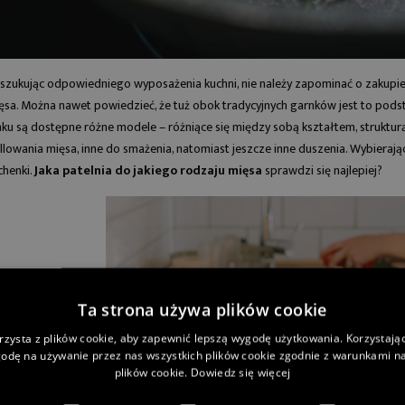
ubionych warzyw
ziemniaki, aby były smaczne i
 - szparagi! Dla nas
małokaloryczne?
wiosennej kuchni,...
Przygotowaliśmy dwa przepisy
— klasyczny oraz...
ej
szukując odpowiedniego wyposażenia kuchni, nie należy zapominać o zakupie 
Czytaj więcej
ęsa. Można nawet powiedzieć, że tuż obok tradycyjnych garnków jest to pod
nku są dostępne różne modele – różniące się między sobą kształtem, struktur
illowania mięsa, inne do smażenia, natomiast jeszcze inne duszenia. Wybieraj
chenki.
Jaka patelnia do jakiego rodzaju mięsa
sprawdzi się najlepiej?
Ta strona używa plików cookie
rzysta z plików cookie, aby zapewnić lepszą wygodę użytkowania. Korzystając 
odę na używanie przez nas wszystkich plików cookie zgodnie z warunkami nas
plików cookie.
Dowiedz się więcej