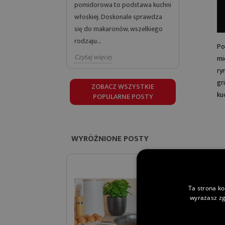
pomidorowa to podstawa kuchni
naszych ul
włoskiej. Doskonale sprawdza
sezonowych
się do makaronów, wszelkiego
to synonim 
rodzaju...
Czytaj więc
Po
Czytaj więcej
mi
ry
gr
ZOBACZ WSZYSTKIE
ku
POPULARNE POSTY
WYRÓŻNIONE POSTY
Ta strona ko
wyrażasz zg