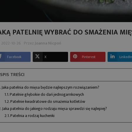
AKĄ PATELNIĘ WYBRAĆ DO SMAŻENIA MIĘ
2022-10-26
Przez
Joanna Nicpoń
ST TYTAN I
RODZAJE NOŻY
O TO IDEALNY
KUCHENNYCH I ICH
Ł NA TWOJĄ
ZASTOSOWANIE
Facebook
X
Pinterest
LinkedI
TELNIĘ?
Dobrze dobrane noże kuchenne
SPIS TREŚCI
ym jest tytan i
ułatwiają codzienne gotowanie i
atelnie z powłoką
precyzyjne przygotowywanie
1. Jaka patelnia do mięsa będzie najlepszym rozwiązaniem?
ą cenione za trwałość,
składników. Sprawdź...
1.1. Patelnie głębokie do dań jednogarnkowych
z komfort...
1.2. Patelnie kwadratowe do smażenia kotletów
Czytaj więcej
2. Jaka patelnia do jakiego rodzaju mięsa sprawdzi się najlepiej?
Czytaj więcej
2.1. Patelnia a rodzaj kuchenki