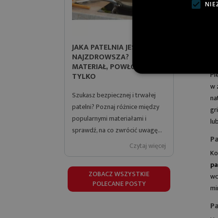
NIE
JAKA PATELNIA JEST
CZYM JE
NAJZDROWSZA?
DLACZEG
Ja
MATERIAŁ, POWŁOKA I NIE
MATERIA
Pi
TYLKO
NOWĄ PA
w 
Szukasz bezpiecznej i trwałej
Sprawdź, cz
na
patelni? Poznaj różnice między
dlaczego p
gr
popularnymi materiałami i
tytanową s
lu
sprawdź, na co zwrócić uwagę...
wygodę ora
Pa
Czytaj więcej
Ko
pa
ZOBACZ WSZYSTKIE
wc
POLECANE POSTY
mi
P