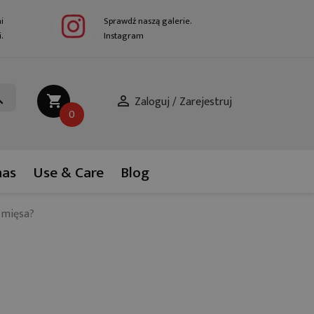
i
Sprawdź naszą galerie.
.
Instagram
ch
shopping_cart

0
nas
Use & Care
Blog
 mięsa?