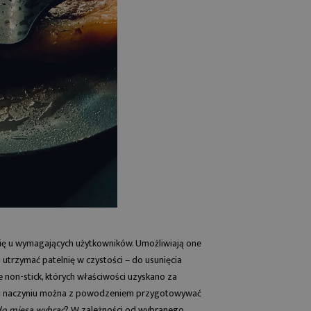
się u wymagających użytkowników. Umożliwiają one
 utrzymać patelnię w czystości – do usunięcia
e non-stick, których właściwości uzyskano za
pu naczyniu można z powodzeniem przygotowywać
 do mięsa wybrać
? W zależności od wybranego