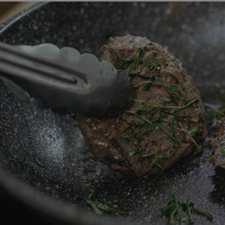
 NA SZPARAGI
SMAŻONE ZIEMNIAKI - JAK
Z PATELNI. 3
JE PRZYGOTOWAĆ? 2
Y
PRZEPISY
czas na jedno z
Jak przygotować smażone