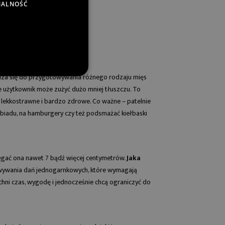
NALNOŚĆ
wdza się do przygotowywania różnego rodzaju mięs
ie użytkownik może zużyć dużo mniej tłuszczu. To
ne, lekkostrawne i bardzo zdrowe. Co ważne –
patelnie
obiadu, na hamburgery czy też podsmażać kiełbaski
ięgać ona nawet 7 bądź więcej centymetrów.
Jaka
wywania dań jednogarnkowych, które wymagają
chni czas, wygodę i jednocześnie chcą ograniczyć do