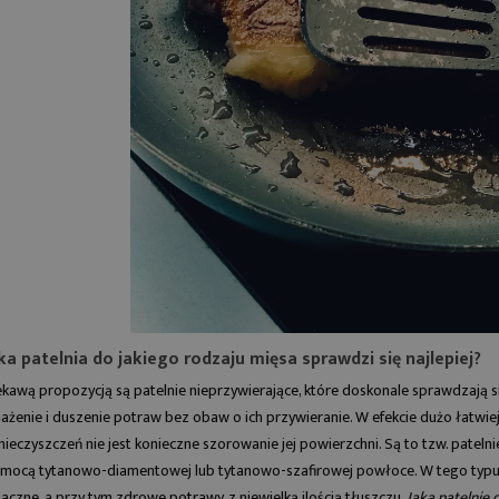
ka patelnia do jakiego rodzaju mięsa sprawdzi się najlepiej?
ekawą propozycją są
patelnie nieprzywierające
, które doskonale sprawdzają 
ażenie i duszenie potraw bez obaw o ich przywieranie. W efekcie dużo łatwiej
nieczyszczeń nie jest konieczne szorowanie jej powierzchni. Są to tzw. patelni
mocą tytanowo-diamentowej lub tytanowo-szafirowej powłoce. W tego ty
aczne, a przy tym zdrowe potrawy, z niewielką ilością tłuszczu.
Jaką patelnię