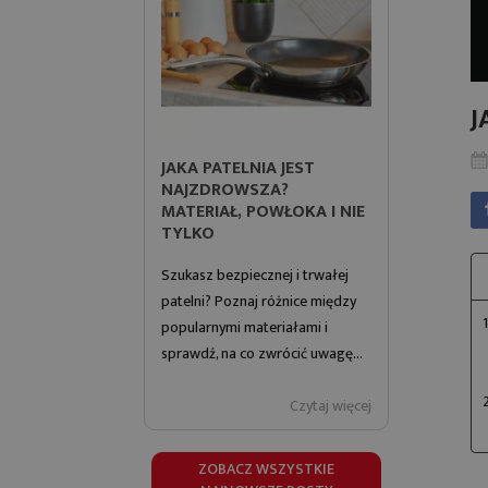
J
JAKA PATELNIA JEST
CZYM JE
NAJZDROWSZA?
DLACZEG
MATERIAŁ, POWŁOKA I NIE
MATERIA
TYLKO
NOWĄ PA
Szukasz bezpiecznej i trwałej
Sprawdź, cz
patelni? Poznaj różnice między
dlaczego p
popularnymi materiałami i
tytanową s
sprawdź, na co zwrócić uwagę...
wygodę ora
Czytaj więcej
ZOBACZ WSZYSTKIE