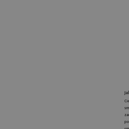
Ja
Ci
sm
za
po
sm