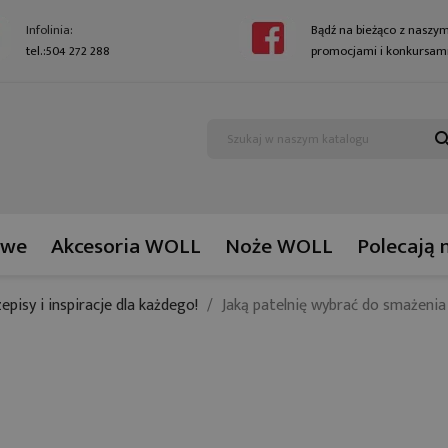
Infolinia:
Bądź na bieżąco z naszym
tel.:504 272 288
promocjami i konkursami
sear
owe
Akcesoria WOLL
Noże WOLL
Polecają 
zepisy i inspiracje dla każdego!
Jaką patelnię wybrać do smażenia