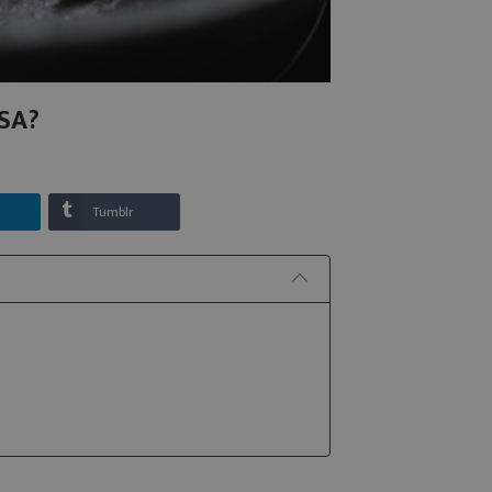
SA?
n
Tumblr