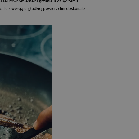
nałe i równomierne nagrzanie, a dzięki temu
. Te z wersją o gładkiej powierzchni doskonale