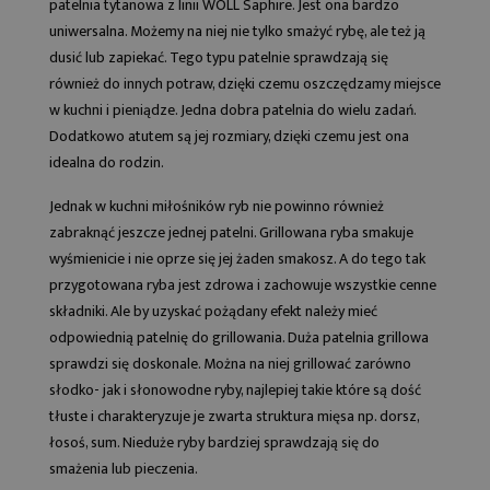
patelnia tytanowa z linii
WOLL Saphire
. Jest ona bardzo
uniwersalna. Możemy na niej nie tylko smażyć rybę, ale też ją
dusić lub zapiekać. Tego typu patelnie sprawdzają się
również do innych potraw, dzięki czemu oszczędzamy miejsce
w kuchni i pieniądze. Jedna dobra patelnia do wielu zadań.
Dodatkowo atutem są jej rozmiary, dzięki czemu jest ona
idealna do rodzin.
Jednak w kuchni miłośników ryb nie powinno również
zabraknąć jeszcze jednej patelni. Grillowana ryba smakuje
wyśmienicie i nie oprze się jej żaden smakosz. A do tego tak
przygotowana ryba jest zdrowa i zachowuje wszystkie cenne
składniki. Ale by uzyskać pożądany efekt należy mieć
odpowiednią
patelnię do grillowania
. Duża patelnia grillowa
sprawdzi się doskonale. Można na niej grillować zarówno
słodko- jak i słonowodne ryby, najlepiej takie które są dość
tłuste i charakteryzuje je zwarta struktura mięsa np. dorsz,
łosoś, sum. Nieduże ryby bardziej sprawdzają się do
smażenia lub pieczenia.