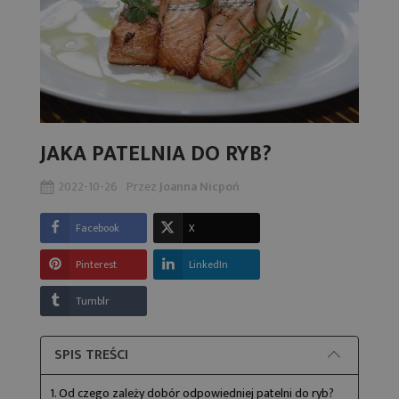
JAKA PATELNIA DO RYB?
2022-10-26
Przez
Joanna Nicpoń
Facebook
X
Pinterest
LinkedIn
Tumblr
SPIS TREŚCI
1. Od czego zależy dobór odpowiedniej patelni do ryb?