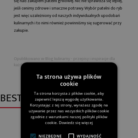
się nad zakupem patelni grillowej. Nic nie sprawdza się lepiej,
jeśli cenimy zdrowe i smaczne potrawy. Wybór patelni do ryb
jest więc uzależniony od naszych indywidualnych upodobań
kulinarnych i to nimi również powinniśmy się sugerować przy
zakupie.
Opublikowano w:
Blog kulinarny - przepisy i inspiracje dla
każdego!
,
Przepisy
Ta strona używa plików
cookie
BESTSELLERY
Ta strona korzysta z plików cookie, aby
zapewnić lepszą wygodę użytkowania.
Korzystając z tej strony, wyrażasz zgodę na
używanie przez nas wszystkich plików cookie
zgodnie z warunkami naszej polityki plików
cookie.
Dowiedz się więcej
NIEZBĘDNE
WYDAJNOŚĆ