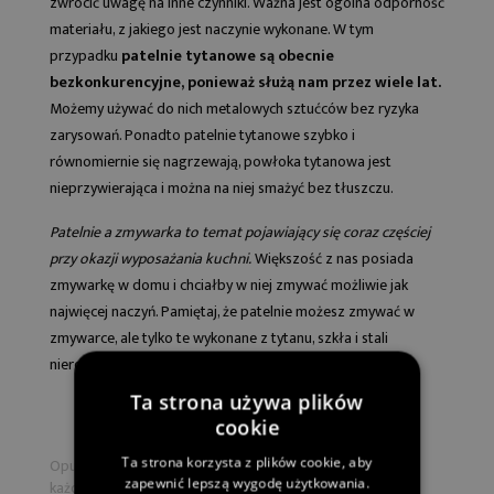
zwrócić uwagę na inne czynniki. Ważna jest ogólna odporność
materiału, z jakiego jest naczynie wykonane. W tym
przypadku
patelnie tytanowe są obecnie
bezkonkurencyjne, ponieważ służą nam przez wiele lat.
Możemy używać do nich metalowych sztućców bez ryzyka
zarysowań. Ponadto patelnie tytanowe szybko i
równomiernie się nagrzewają, powłoka tytanowa jest
nieprzywierająca i można na niej smażyć bez tłuszczu.
Patelnie a zmywarka to temat pojawiający się coraz częściej
przy okazji wyposażania kuchni.
Większość z nas posiada
zmywarkę w domu i chciałby w niej zmywać możliwie jak
najwięcej naczyń. Pamiętaj, że patelnie możesz zmywać w
zmywarce, ale tylko te wykonane z tytanu, szkła i stali
nierdzewnej.
Ta strona używa plików
cookie
Ta strona korzysta z plików cookie, aby
Opublikowano w:
Blog kulinarny - przepisy i inspiracje dla
zapewnić lepszą wygodę użytkowania.
każdego!
,
Przepisy