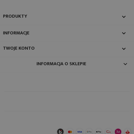
PRODUKTY

INFORMACJE

TWOJE KONTO

INFORMACJA O SKLEPIE
keyboard_arrow_down