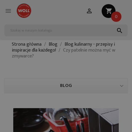


shopping_cart
0
search
Strona główna
Blog
Blog kulinarny - przepisy i
inspiracje dla każdego!
Czy patelnie można myć w
zmywarce?
BLOG