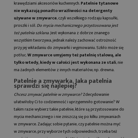
krawędziami akcesoriów kuchennych.
Patelnie tytanowe
nie wykazują ponadto wrażliwości na detergenty
używane w zmywarce
, czyli wszelkiego rodzaju kapsułki,
proszki i sól.
Do mycia mechanicznego przystosowana jest
też patelnia szklana
. Jest wykonana z dobrze znanego
wszystkim tworzywa, jednak należy zachować ostrożność
przy jej wkładaniu do zmywarki i wyjmowaniu. Szkło może się
potłuc.
W zmywarce umyjemy też patelnię stalową, ale
tylko wtedy, kiedy w całości jest wykonana ze stali
, nie
ma żadnych elementów z innych materiałów, np. drewna.
Patelnie a zmywarka. Jaka patelnia
sprawdzi się najlepiej?
Chcesz zmywać patelnie w zmywarce?
Zdecydowanie
ułatwiłoby Ci to codzienność i uprzyjemniło gotowanie? W
takim razie wybierz takie patelnie, które są przystosowane do
mycia mechanicznego i nie zniszczą się po kilku zmywaniach
w zmywarce. Zadając sobie pytanie, czy patelnie można myć
w zmywarce, przy wyborze tych odpowiednich, trzeba też