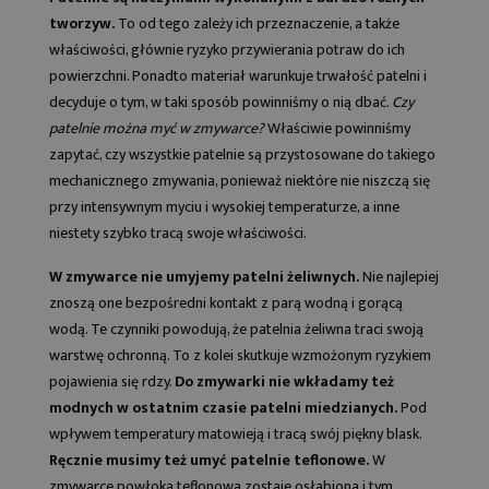
tworzyw.
To od tego zależy ich przeznaczenie, a także
właściwości, głównie ryzyko przywierania potraw do ich
powierzchni. Ponadto materiał warunkuje trwałość patelni i
decyduje o tym, w taki sposób powinniśmy o nią dbać.
Czy
patelnie można myć w zmywarce?
Właściwie powinniśmy
zapytać, czy wszystkie patelnie są przystosowane do takiego
mechanicznego zmywania, ponieważ niektóre nie niszczą się
przy intensywnym myciu i wysokiej temperaturze, a inne
niestety szybko tracą swoje właściwości.
W zmywarce nie umyjemy patelni żeliwnych.
Nie najlepiej
znoszą one bezpośredni kontakt z parą wodną i gorącą
wodą. Te czynniki powodują, że patelnia żeliwna traci swoją
warstwę ochronną. To z kolei skutkuje wzmożonym ryzykiem
pojawienia się rdzy.
Do zmywarki nie wkładamy też
modnych w ostatnim czasie patelni miedzianych.
Pod
wpływem temperatury matowieją i tracą swój piękny blask.
Ręcznie musimy też umyć patelnie teflonowe.
W
zmywarce powłoka teflonowa zostaje osłabiona i tym