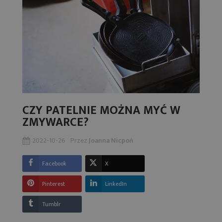
CZY PATELNIE MOŻNA MYĆ W
ZMYWARCE?
2022-10-26
Przez
Joanna Nicpoń
Facebook
X
Pinterest
LinkedIn
Tumblr