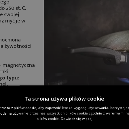
nego
o 250 st. C.
e swojej
az myć je w
ocniona
ia żywotności
 - magnetyczna
rnki
ego typu
:
nej,
ukcyjnej.
Ta strona używa plików cookie
ie dla
 WOLL.
rzysta z plików cookie, aby zapewnić lepszą wygodę użytkowania. Korzystając 
odę na używanie przez nas wszystkich plików cookie zgodnie z warunkami nas
plików cookie.
Dowiedz się więcej