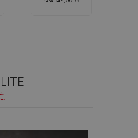
149,00 zł
Cena:
 LITE
Ć.