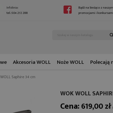
Infolinia:
Bądź na bieżąco z naszym
tel.:504 272 288
promocjami i konkursami
sear
owe
Akcesoria WOLL
Noże WOLL
Polecają 
WOLL Saphire 34 cm
WOK WOLL SAPHIR
Cena:
619,00 zł