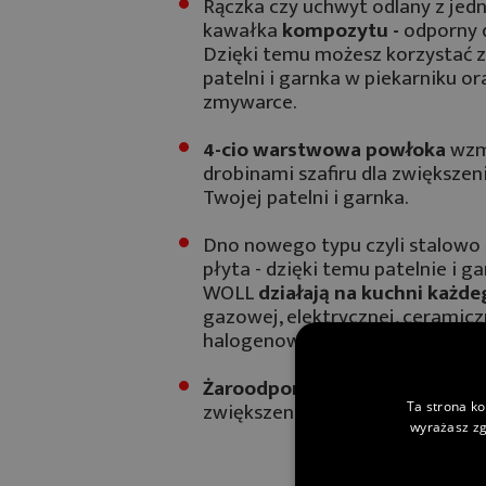
Rączka czy uchwyt odlany z jed
kawałka
kompozytu -
odporny d
Dzięki temu możesz korzystać z
patelni i garnka w piekarniku or
zmywarce.
4-cio warstwowa powłoka
wzm
drobinami szafiru dla zwiększen
Twojej patelni i garnka.
Dno nowego typu czyli stalowo
płyta - dzięki temu patelnie i ga
WOLL
działają na kuchni każd
gazowej, elektrycznej, ceramicz
halogenowej, węglowej oraz ind
Żaroodporna pokrywa
w zestaw
zwiększenia możliwości naczyń
Ta strona ko
wyrażasz zg