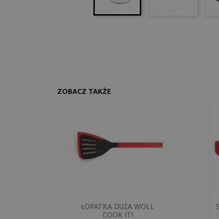
ZOBACZ TAKŻE
Szybki podgląd
ŁOPATKA DUŻA WOLL

COOK IT!