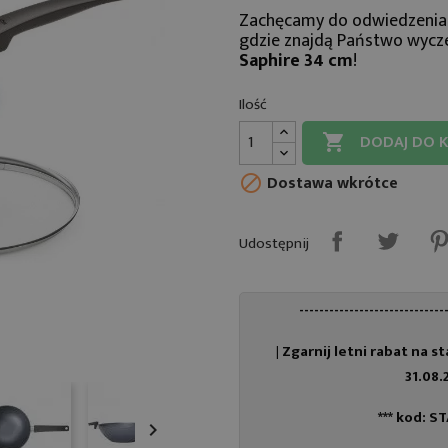
Zachęcamy do odwiedzenia
gdzie znajdą Państwo wycz
Saphire 34 cm
!
Ilość
DODAJ DO 

Dostawa wkrótce

Udostępnij
-----------------------------
| Zgarnij letni rabat na sta
31.08.2
*** kod: S
