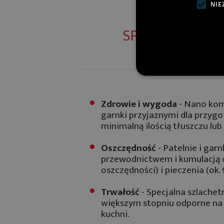
NIE
SPRAW, ABY GO
Zdrowie i wygoda
- Nano ko
garnki przyjaznymi dla przyg
minimalną ilością tłuszczu lu
Oszczędność
- Patelnie i gar
przewodnictwem i kumulacją c
oszczędności) i pieczenia (ok.
Trwałość
- Specjalna szlache
większym stopniu odporne na 
kuchni.