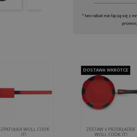
----------------------------
* ten rabat nie łączą się z 
promoc
DOSTAWA WKRÓTCE
Szybki podgląd
Szybki podgląd
SZPATUŁKA WOLL COOK
ZESTAW 3 PRZEKŁADEK


IT!
WOLL COOK IT!