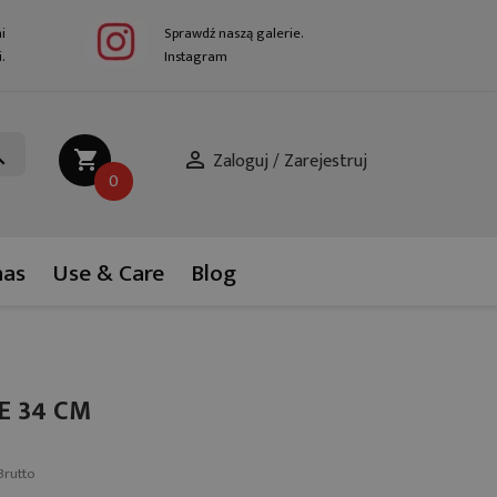
i
Sprawdź naszą galerie.
.
Instagram
ch
shopping_cart

0
nas
Use & Care
Blog
E 34 CM
Brutto