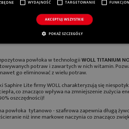
KORZYŚCI
ZBĘDNE
WYDAJNOŚĆ
TARGETOWANIE
FUNKCJO
TOWANIE STAŁO SIĘ PRZYJEMNOŚCIĄ
AKCEPTUJ WSZYSTKIE
OBOWIĄZKIEM.
POKAŻ SZCZEGÓŁY
mpozytowa powłoka w technologii
WOLL TITANIUM N
otowywanych potraw i zawartych w nich witamin. Pozwa
b nawet go eliminować z wielu potraw.
nki Saphire Lite firmy WOLL charakteryzują się niespoty
iepła, co znacząco wpływa na zmniejszenie zużycia en
 90% oszczędności)!
tna powłoka tytanowo - szafirowa zapewnia długą żywo
ścieranie niż inne markowe naczynia co znacząco zwię