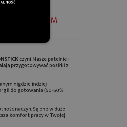
NALNOŚĆ
, A NIE NUDNYM
ONSTICK
czyni Nasze patelnie i
lają przygotowywać posiłki z
kanym nigdzie indziej
ergii do gotowania (50-60%
tność naczyń. Są one w dużo
ksza komfort pracy w Twojej