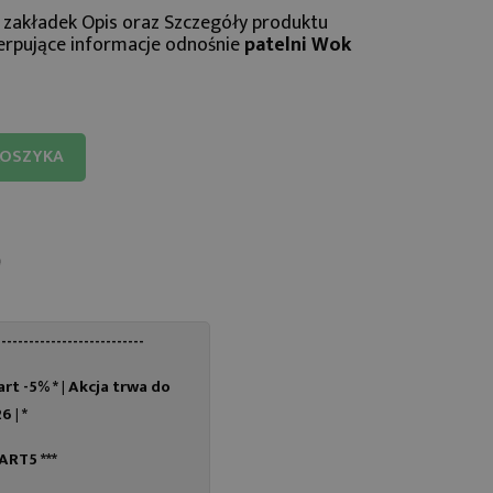
 zakładek
Opis
oraz
Szczegóły produktu
erpujące informacje odnośnie
patelni Wok
KOSZYKA
---------------------------
rt -5% * |
Akcja trwa do
6 | *
TART5 ***