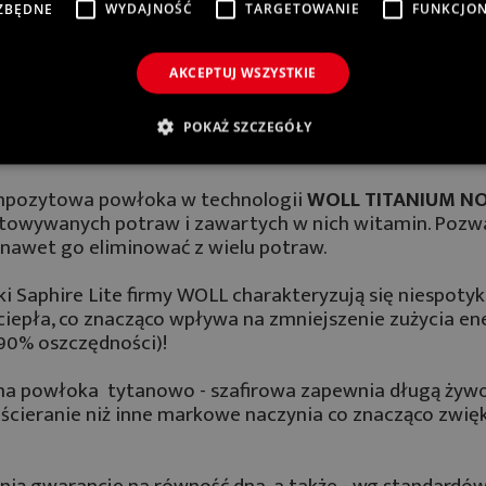
ZBĘDNE
WYDAJNOŚĆ
TARGETOWANIE
FUNKCJO
TOWANIE STAŁO SIĘ PRZYJEMNOŚCIĄ
OBOWIĄZKIEM.
AKCEPTUJ WSZYSTKIE
POKAŻ SZCZEGÓŁY
mpozytowa powłoka w technologii
WOLL TITANIUM N
otowywanych potraw i zawartych w nich witamin. Pozwa
b nawet go eliminować z wielu potraw.
nki Saphire Lite firmy WOLL charakteryzują się niespoty
iepła, co znacząco wpływa na zmniejszenie zużycia en
 90% oszczędności)!
tna powłoka tytanowo - szafirowa zapewnia długą żywo
ścieranie niż inne markowe naczynia co znacząco zwię
nią gwarancję na równość dna, a także - wg standardów 