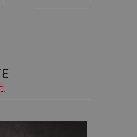
TE
Ć.