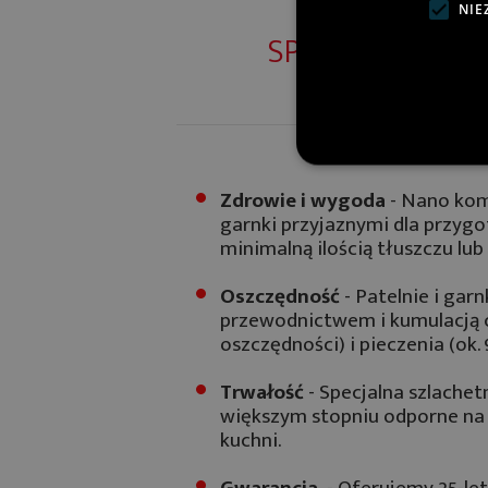
NIE
SPRAW, ABY GO
Zdrowie i wygoda
- Nano ko
garnki przyjaznymi dla przyg
minimalną ilością tłuszczu lu
Oszczędność
- Patelnie i gar
przewodnictwem i kumulacją c
oszczędności) i pieczenia (ok.
Trwałość
- Specjalna szlache
większym stopniu odporne na 
kuchni.
Gwarancja
- Oferujemy 25-let