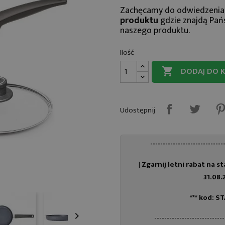
Zachęcamy do odwiedzenia
produktu
gdzie znajdą Pań
naszego produktu.
Ilość
DODAJ DO 

Udostępnij
-----------------------------
| Zgarnij letni rabat na sta
31.08.2
*** kod: S

----------------------------