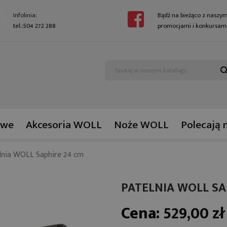
Infolinia:
Bądź na bieżąco z naszym
tel.:504 272 288
promocjami i konkursami
sear
owe
Akcesoria WOLL
Noże WOLL
Polecają 
lnia WOLL Saphire 24 cm
PATELNIA WOLL SA
Cena:
529,00 zł