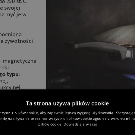
o 250 st. C.
e swojej
az myć je w
ocniona
ia żywotności
 - magnetyczna
rnki
ego typu
:
nej,
ukcyjnej.
ie dla
Ta strona używa plików cookie
 WOLL.
rzysta z plików cookie, aby zapewnić lepszą wygodę użytkowania. Korzystając 
odę na używanie przez nas wszystkich plików cookie zgodnie z warunkami nas
plików cookie.
Dowiedz się więcej
KORZYŚCI