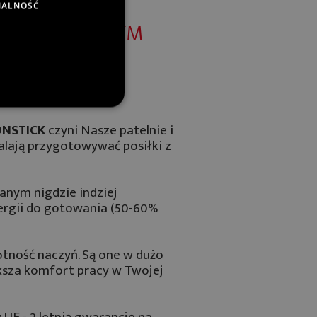
NALNOŚĆ
, A NIE NUDNYM
ONSTICK
czyni Nasze patelnie i
lają przygotowywać posiłki z
kanym nigdzie indziej
ergii do gotowania (50-60%
tność naczyń. Są one w dużo
ksza komfort pracy w Twojej
UE - 2 letnią gwarancję na