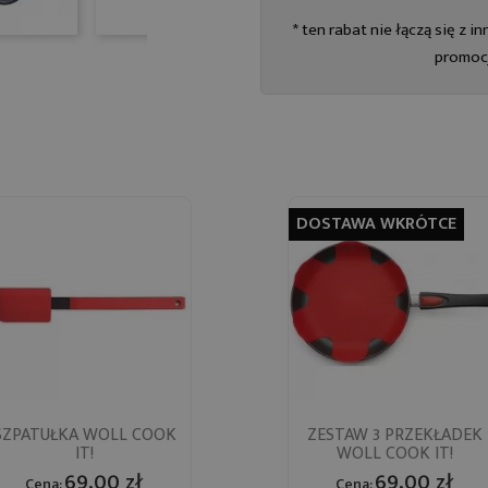
* ten rabat nie łączą się z 
promoc
DOSTAWA WKRÓTCE
Szybki podgląd
Szybki podgląd
SZPATUŁKA WOLL COOK
ZESTAW 3 PRZEKŁADEK


IT!
WOLL COOK IT!
69,00 zł
69,00 zł
Cena:
Cena: