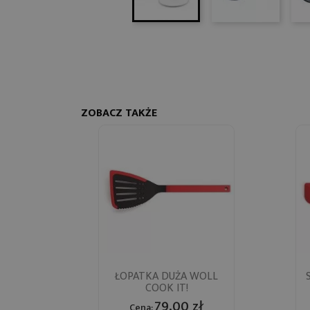
ZOBACZ TAKŻE
Szybki podgląd
ŁOPATKA DUŻA WOLL

COOK IT!
79,00 zł
Cena: