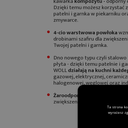
kawałka
kompozytu -
odporny d
Dzięki temu możesz korzystać z
patelni i garnka w piekarniku or
zmywarce.
4-cio warstwowa powłoka
wzm
drobinami szafiru dla zwiększen
Twojej patelni i garnka.
Dno nowego typu czyli stalowo
płyta - dzięki temu patelnie i ga
WOLL
działają na kuchni każd
gazowej, elektrycznej, ceramicz
halogenowej, węglowej oraz ind
Żaroodporna pokrywa
w zestaw
zwiększenia możliwości naczyń
Ta strona ko
wyrażasz zg