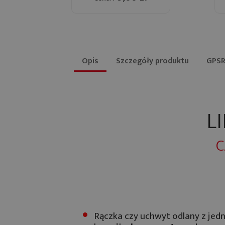
Opis
Szczegóły produktu
GPS
L
C
Rączka czy uchwyt odlany z jed