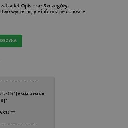
 zakładek
Opis
oraz
Szczegóły
stwo wyczerpujące informacje odnośnie
KOSZYKA
---------------------------
rt -5% * |
Akcja trwa do
6 | *
TART5 ***
-------------------------