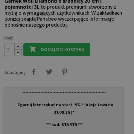
Garnek Woll Diamond o średnicy 20 cm i
pojemności 3L
to produkt premium, stworzony z
myślą o wymagających użytkownikach. W zakładkach
poniżej znajdą Państwo wyczerpujące informacje
odnośnie naszego produktu.
Ilość
DODAJ DO KOSZYKA

Udostępnij
--------------------------------------------------------
| Zgarnij letni rabat na start -5% * |
Akcja trwa do
31.08.26 | *
*** kod: START5 ***