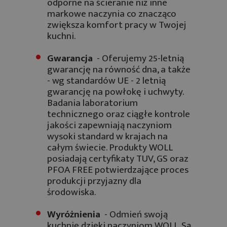
odporne na ścieranie niż inne
markowe naczynia co znacząco
zwiększa komfort pracy w Twojej
kuchni.
Gwarancja
- Oferujemy 25-letnią
gwarancję na równość dna, a także
- wg standardów UE - 2 letnią
gwarancję na powłokę i uchwyty.
Badania laboratorium
technicznego oraz ciągłe kontrole
jakości zapewniają naczyniom
wysoki standard w krajach na
całym świecie. Produkty WOLL
posiadają certyfikaty TUV, GS oraz
PFOA FREE potwierdzające proces
produkcji przyjazny dla
środowiska.
Wyróżnienia
- Odmień swoją
kuchnię dzięki naczyniom WOLL. Są