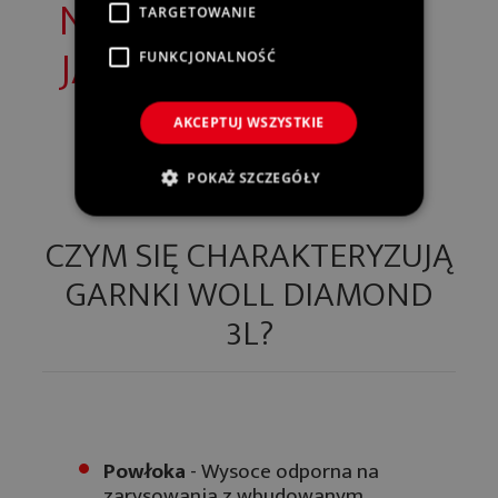
NAJWYŻSZEJ
TARGETOWANIE
JAKOŚCI
FUNKCJONALNOŚĆ
AKCEPTUJ WSZYSTKIE
POKAŻ SZCZEGÓŁY
CZYM SIĘ CHARAKTERYZUJĄ
GARNKI WOLL DIAMOND
3L?
Powłoka
- Wysoce odporna na
zarysowania z wbudowanym