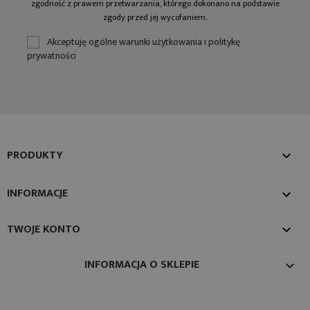
zgodność z prawem przetwarzania, którego dokonano na podstawie
zgody przed jej wycofaniem.
Akceptuję ogólne warunki użytkowania i politykę
prywatności
PRODUKTY

INFORMACJE

TWOJE KONTO

INFORMACJA O SKLEPIE
keyboard_arrow_down