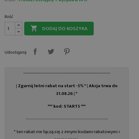
Brutto
Produkt Dostępny + Wysyłka w 24 h!
Ilość
DODAJ DO KOSZYKA

Udostępnij
--------------------------------------------------------
| Zgarnij letni rabat na start -5% * |
Akcja trwa do
31.08.26 | *
*** kod: START5 ***
-----------------------------------------------------
* ten rabat nie łączą się z innymi kodami rabatowymi i