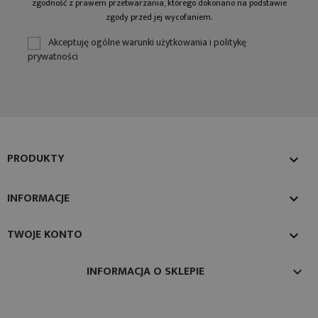
zgodność z prawem przetwarzania, którego dokonano na podstawie
zgody przed jej wycofaniem.
Akceptuję ogólne warunki użytkowania i politykę
prywatności
PRODUKTY

INFORMACJE

TWOJE KONTO

INFORMACJA O SKLEPIE
keyboard_arrow_down