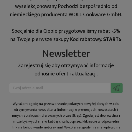
wyselekcjonowany. Pochodzi bezpośrednio od
niemieckiego producenta WOLL Cookware GmbH.
Specjalnie dla Ciebie przygotowaliśmy rabat
-5%
na Twoje pierwsze zakupy. Kod rabatowy:
START5
Newsletter
Zarejestruj się aby otrzymywać informacje
odnośnie ofert i aktualizacji.
Wyrażam zgodę na prze­twa­rza­nie po­da­nych powyżej danych w celu
otrzy­my­wa­nia newslettera (informacji o promocjach, nowościach i
innych atrakcjach oferowanych przez Sklep). Zgoda jest dobrowolna i
może być wycofana w każdej chwili, poprzez kliknięcie w odpowiedni
link na końcu wiadomości e-mail. Wycofanie zgody nie ma wpływu na