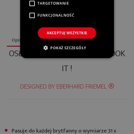
49,00 zł
TARGETOWANIE
Cena:
FUNKCJONALNOŚĆ
AKCEPTUJ WSZYSTKIE
Opis
Szczegóły produktu
GPSR
POKAŻ SZCZEGÓŁY
OSŁONA BRYTFANNY WOLL COOK
IT !
®
DESIGNED BY EBERHARD FRIEMEL
Pasuje do każdej brytfanny o wymiarze 31 x