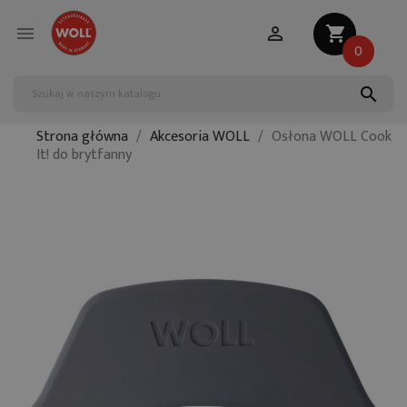


shopping_cart
0
search
Strona główna
Akcesoria WOLL
Osłona WOLL Cook
It! do brytfanny