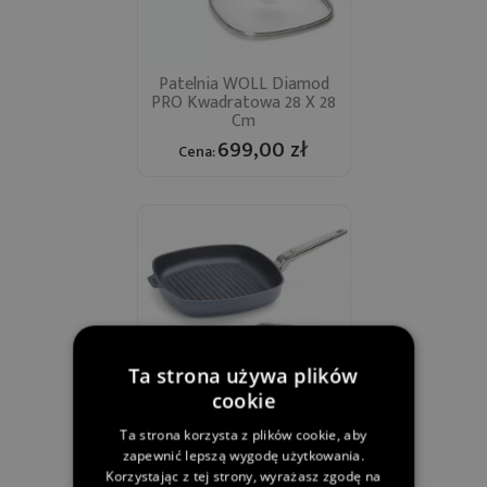
Patelnia WOLL Diamod
PRO Kwadratowa 28 X 28
Cm
699,00 zł
Cena:
Ta strona używa plików
cookie
Patelnia WOLL Diamond
Ta strona korzysta z plików cookie, aby
PRO Grillowa 28 X 28 Cm
zapewnić lepszą wygodę użytkowania.
709,00 zł
Korzystając z tej strony, wyrażasz zgodę na
Cena: