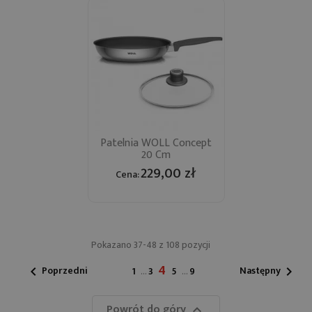
Patelnia WOLL Concept
20 Cm
229,00 zł
Cena:
Pokazano 37-48 z 108 pozycji
4
Poprzedni
Następny

1
…
3
5
…
9

Powrót do góry
