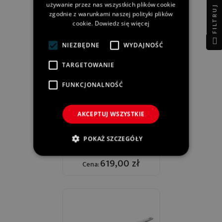
używanie przez nas wszystkich plików cookie
FILTRUJ
zgodnie z warunkami naszej polityki plików
cookie.
Dowiedz się więcej
DOSTAWA WKRÓTCE
NIEZBĘDNE
WYDAJNOŚĆ
TARGETOWANIE
FUNKCJONALNOŚĆ
AKCEPTUJ WSZYSTKIE
Patelnia WOLL Diamond
POKAŻ SZCZEGÓŁY
PRO Prostokątna 26 X 30
Cm
619,00 zł
Cena: