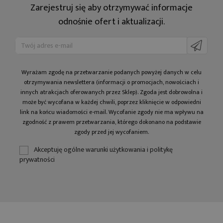
Zarejestruj się aby otrzymywać informacje
odnośnie ofert i aktualizacji.
Wyrażam zgodę na prze­twa­rza­nie po­da­nych powyżej danych w celu
otrzy­my­wa­nia newslettera (informacji o promocjach, nowościach i
innych atrakcjach oferowanych przez Sklep). Zgoda jest dobrowolna i
może być wycofana w każdej chwili, poprzez kliknięcie w odpowiedni
link na końcu wiadomości e-mail. Wycofanie zgody nie ma wpływu na
zgodność z prawem przetwarzania, którego dokonano na podstawie
zgody przed jej wycofaniem.
Akceptuję ogólne warunki użytkowania i politykę
prywatności