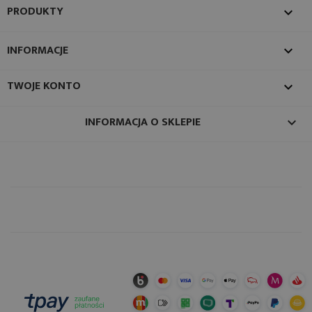
PRODUKTY

INFORMACJE

TWOJE KONTO

INFORMACJA O SKLEPIE
keyboard_arrow_down