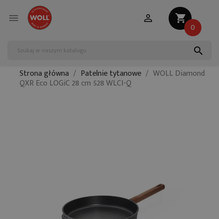


shopping_cart
0
search
Strona główna
Patelnie tytanowe
WOLL Diamond
QXR Eco LOGiC 28 cm 528 WLCI-Q