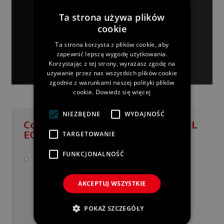
dzięki naczyniom WOLL. Są to laureaci
corocznych nagród nie tylko za piękny
Ta strona używa plików
design, ale także nowatorskie
cookie
rozwiązania od lat wprowadzanie do
procesu produkcji jak i samych
Ta strona korzysta z plików cookie, aby
zapewnić lepszą wygodę użytkowania.
produktów.
Korzystając z tej strony, wyrażasz zgodę na
używanie przez nas wszystkich plików cookie
zgodnie z warunkami naszej polityki plików
cookie.
Dowiedz się więcej
NIEZBĘDNE
WYDAJNOŚĆ
Co oferuje nowa linia naczyń WOLL
ECO Logic QXR:
TARGETOWANIE
FUNKCJONALNOŚĆ
Powłoka
– 5-cio warstwowa odporna
na zarysowania z wbudowanym
kryształami diamentu. Nanokompozyt i
AKCEPTUJ WSZYSTKIE
technologia NON-STICK zapewnia
nieprzywieralność oraz łatwość mycia.
POKAŻ SZCZEGÓŁY
Powłoka tytanowo-diamntyowa
PFAS-