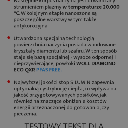
Następnie korpus naczynia jest utwardzany
strumieniem plazmy
w temperaturze 20.000
°C
. W kolejnym etapie nanoszone są
poszczególne warstwy w tym także
antykorozyjna.
Utwardzona specjalną technologią
powierzchnia naczynia posiada wbudowane
kryształy diamentu lub szafiru. W ten sposób
staje się bazą specjalnej - wysoce odpornej i
nieprzywierającej powłoki
WOLL DIAMOND
ECO QXR
PFAS FREE.
Najwyższej jakości stop SILUMIN zapewnia
optymalną dystrybucję ciepła, co wpływa na
jakość przygotowywanych posiłków, jak
również na znaczące obniżenie kosztów
energii przeznaczonej do gotowania, czy
pieczenia.
TESTOWY TEKST DLA