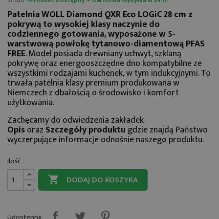
Brutto
Produkt Dostępny + Darmowa Wysyłka w 24 h!
Patelnia WOLL Diamond QXR Eco LOGiC 28 cm z
pokrywą to wysokiej klasy naczynie do
codziennego gotowania, wyposażone w 5-
warstwową powłokę tytanowo-diamentową PFAS
FREE
. Model posiada drewniany uchwyt, szklaną
pokrywę oraz energooszczędne dno kompatybilne ze
wszystkimi rodzajami kuchenek, w tym indukcyjnymi. To
trwała patelnia klasy premium produkowana w
Niemczech z dbałością o środowisko i komfort
użytkowania.
Zachęcamy do odwiedzenia zakładek
Opis
oraz
Szczegóły produktu
gdzie znajdą Państwo
wyczerpujące informacje odnośnie naszego produktu.
Ilość
DODAJ DO KOSZYKA

Udostępnij