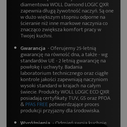
diamentowa WOLL Damond LOGIC QXR
zapewnia długą żywotność naczyń. Są one
w dużo większym stopniu odporne na
ścieranie niż inne markowe naczynia co
znacząco zwiększa komfort pracy w
Twojej kuchni.
Gwarancja
- Oferujemy 25-letnią
gwarancję na równość dna, a także - wg
standardów UE - 2 letnią gwarancję na
powłokę i uchwyty. Badania
laboratorium technicznego oraz ciągłe
kontrole jakości zapewniają naczyniom
wysoki standard w krajach na całym
świecie. Produkty WOLL LOGIC ECO QXR
posiadają certyfikaty TUV, GS oraz PFOA
&
PFAS FREE
potwierdzające proces
produkcji przyjazny dla środowiska.
Wyróżnienia
- Odmień swoją kuchnię