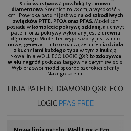
5-cio warstwową powłoką tytanowo-
diamentową
. Średnica to 28 cm, a wysokość 5
cm. Powłoka patelni jest wolna
od szkodliwych
związków PTFE, PFOA oraz PFAS.
Model ten
posiada w
komplecie pokrywę szklaną
, a uchwyt
patelni oraz pokrywy wykonany jest z
drewna
dębowego
. Model ten wyposażony jest w dno
nowej generacji. a to oznacza, że patelnia
działa
z kuchniami każdego typu
w tym z inukcją.
Nowa linia WOLL ECO LOGiC QXR to
zdobywca
wielu nagród
podczas targów na całym świecie.
Wybierz swój model spośród szerokiej oferty
Nazego sklepu.
LINIA PATELNI DIAMOND QXR ECO
LOGIC
PFAS FREE
Nowa linia patelni Woll Logic Eco