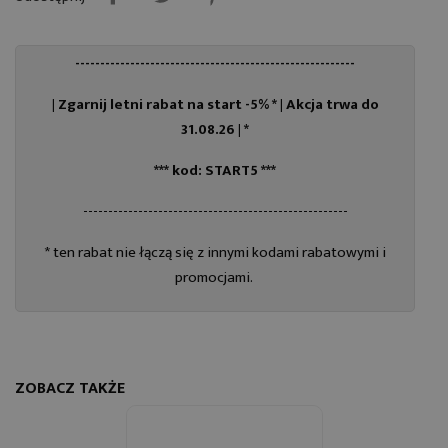
--------------------------------------------------------
| Zgarnij letni rabat na start -5% * |
Akcja trwa do
31.08.26 | *
*** kod: START5 ***
-----------------------------------------------------
* ten rabat nie łączą się z innymi kodami rabatowymi i
promocjami.
ZOBACZ TAKŻE