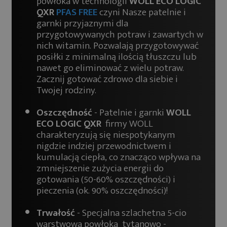
powłoka w technologii
WOLL ECO LOGIC
QXR
PFAS FREE
czyni Nasze patelnie i
garnki przyjaznymi dla
przygotowywanych potraw i zawartych w
nich witamin. Pozwalają przygotowywać
posiłki z minimalną ilością tłuszczu lub
nawet go eliminować z wielu potraw.
Zacznij gotować zdrowo dla siebie i
Twojej rodziny.
Oszczędność
- Patelnie i garnki
WOLL
ECO LOGIC QXR
firmy WOLL
charakteryzują się niespotykanym
nigdzie indziej przewodnictwem i
kumulacją ciepła, co znacząco wpływa na
zmniejszenie zużycia energii do
gotowania (50-60% oszczędności) i
pieczenia (ok. 90% oszczędności)!
Trwałość
- Specjalna szlachetna 5-cio
warstwowa powłoka tytanowo -